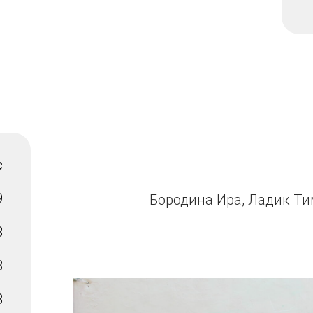
с
9
Бородина Ира, Ладик Т
8
8
8