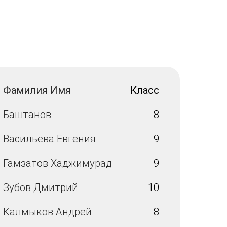
Фамилия Имя
Класс
Баштанов
8
Васильева Евгения
9
Гамзатов Хаджимурад
9
Зубов Дмитрий
10
Калмыков Андрей
8