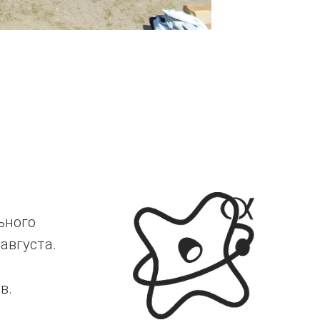
ьного
августа.
в.