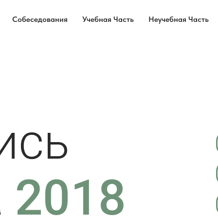
Собеседования
Учебная Часть
Неучебная Часть
ись
а
2018