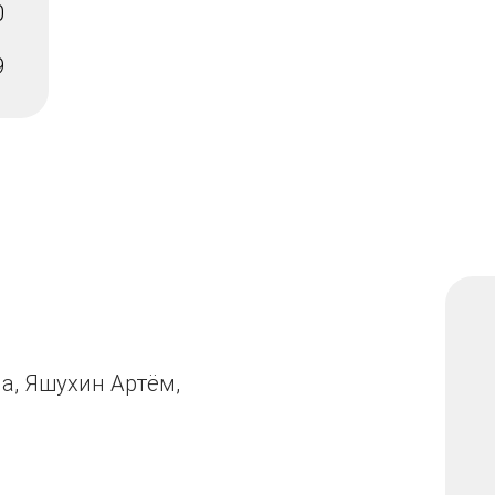
0
9
а, Яшухин Артём,