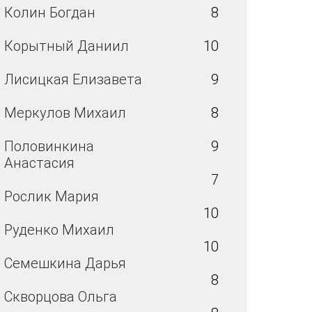
Колин Богдан
8
Корытный Даниил
10
Лисицкая Елизавета
9
Меркулов Михаил
8
Половинкина
9
Анастасия
7
Рослик Мария
10
Руденко Михаил
10
Семешкина Дарья
8
Скворцова Ольга