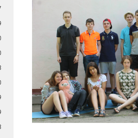
7
9
0
0
8
0
9
9
8