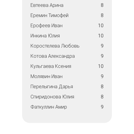
Евтеева Арина
8
Еремин Тимофей
8
Ерофеев Иван
10
Инкина Юлия
10
Коростелева Любовь
9
Котова Александра
9
Кульгаева Ксения
10
Молявин Иван
9
Перелыгина Дарья
8
Спиридонова Юлия
8
Фаткуллин Амир
9