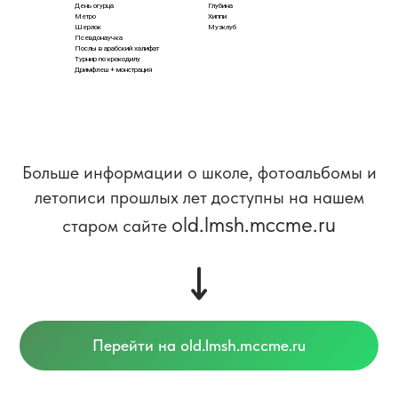
День огурца
Глубина
Метро
Хиппи
Шерлок
Музклуб
Псевдонаучка
Послы в арабский халифат
Турнир по крокодилу
Дримфлеш + монстрация
Больше информации о школе, фотоальбомы и
летописи прошлых лет доступны на нашем
old.lmsh.mccme.ru
старом сайте
Перейти на old.lmsh.mccme.ru