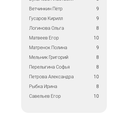
Ветчинкин Пётр
9
Гусаров Кирилл
9
Логинова Ольга
8
Матвеев Егор
10
Матренок Полина
9
Мельник Григорий
8
Перелыгина Софья
8
Петрова Александра
10
Рыбка Ирина
8
Савельев Егор
10