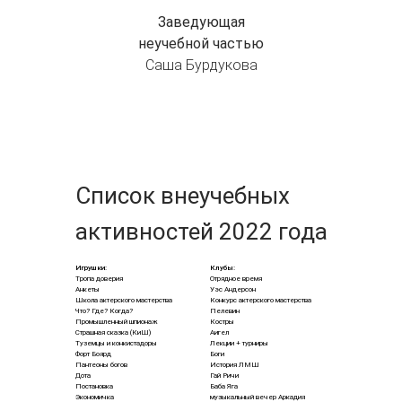
Заведующая
неучебной частью
Саша Бурдукова
Список внеучебных
активностей 2022 года
Игрушки:
Клубы:
Тропа доверия
Отрядное время
Анкеты
Уэс Андерсон
Школа актерского мастерства
Конкурс актерского мастерства
Что? Где? Когда?
Пелевин
Промышленный шпионаж
Костры
Страшная сказка (КиШ)
Аигел
Туземцы и конкистадоры
Лекции + турниры
Форт Боярд
Боги
Пантеоны богов
История ЛМШ
Дота
Гай Ричи
Постановка
Баба Яга
Экономичка
музыкальный вечер Аркадия