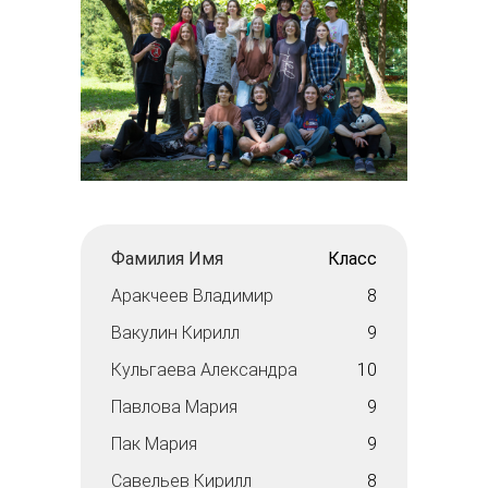
Фамилия Имя
Класс
Аракчеев Владимир
8
Вакулин Кирилл
9
Кульгаева Александра
10
Павлова Мария
9
Пак Мария
9
Савельев Кирилл
8