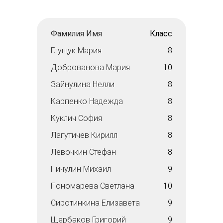
Фамилия Имя
Класс
Глущук Мария
8
Доброванова Мария
10
Зайнулина Нелли
8
Карпенко Надежда
8
Куклич София
8
Лагутичев Кирилл
8
Левочкин Стефан
8
Пичулин Михаил
9
Пономарева Светлана
10
Сиротинкина Елизавета
9
Щербаков Григорий
9